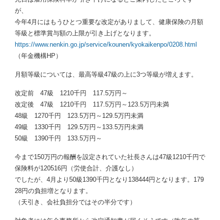
が、
今年4月にはもうひとつ重要な改定がありまして、健康保険の月額
等級と標準賞与額の上限が引き上げとなります。
https://www.nenkin.go.jp/service/kounen/kyokaikenpo/0208.html
（年金機構HP）
月額等級については、最高等級47級の上に3つ等級が増えます。
改定前 47級 1210千円 117.5万円～
改定後 47級 1210千円 117.5万円～123.5万円未満
48級 1270千円 123.5万円～129.5万円未満
49級 1330千円 129.5万円～133.5万円未満
50級 1390千円 133.5万円～
今まで150万円の報酬を設定されていた社長さんは47級1210千円で
保険料が120516円（労使合計、介護なし）
でしたが、4月より50級1390千円となり138444円となります。179
28円の負担増となります。
（天引き、会社負担分ではその半分です）